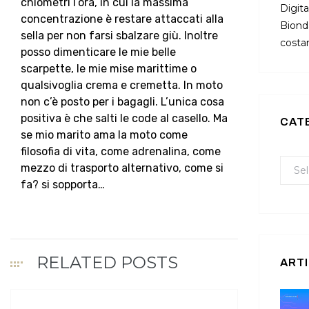
chlometri l’ora, in cui la massima
Digita
concentrazione è restare attaccati alla
Bionda
sella per non farsi sbalzare giù. Inoltre
costan
posso dimenticare le mie belle
scarpette, le mie mise marittime o
qualsivoglia crema e cremetta. In moto
non c’è posto per i bagagli. L’unica cosa
positiva è che salti le code al casello. Ma
CAT
se mio marito ama la moto come
filosofia di vita, come adrenalina, come
mezzo di trasporto alternativo, come si
fa? si sopporta…
RELATED POSTS
ARTI