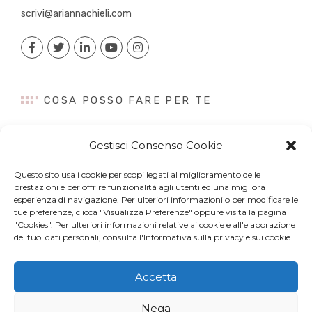
scrivi@ariannachieli.com
COSA POSSO FARE PER TE
Consulenza
Gestisci Consenso Cookie
Content Creation
Talk&Speaker
Questo sito usa i cookie per scopi legati al miglioramento delle
Digital PR
prestazioni e per offrire funzionalità agli utenti ed una migliora
esperienza di navigazione. Per ulteriori informazioni o per modificare le
Influencer Marketing
tue preferenze, clicca "Visualizza Preferenze" oppure visita la pagina
Newsletter
"Cookies". Per ulteriori informazioni relative ai cookie e all'elaborazione
dei tuoi dati personali, consulta l'Informativa sulla privacy e sui cookie.
Accetta
© Copyright 2022 Arianna Chieli. All right reserved. P.IVA
Nega