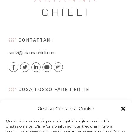
CHIELI
CONTATTAMI
scrivi@ariannachieli.com
COSA POSSO FARE PER TE
Consulenza
Gestisci Consenso Cookie
Content Creation
Talk&Speaker
Questo sito usa i cookie per scopi legati al miglioramento delle
Digital PR
prestazioni e per offrire funzionalità agli utenti ed una migliora
esperienza di navigazione. Per ulteriori informazioni o per modificare le
Influencer Marketing