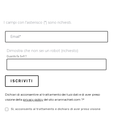
I campi con l'asterisco (*) sono richiesti.
Dimostra che non sei un robot (richiesto)
Quanto fa 5+9 ?
Dichiari di acconsentire al trattamento dei tuoi dati e di aver preso
visione della
privacy policy
del sito ariannachieli.com ?*
Sì, acconsento al trattamento e dichiaro di aver preso visione