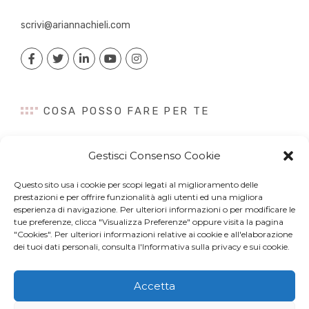
scrivi@ariannachieli.com
COSA POSSO FARE PER TE
Consulenza
Gestisci Consenso Cookie
Content Creation
Talk&Speaker
Questo sito usa i cookie per scopi legati al miglioramento delle
Digital PR
prestazioni e per offrire funzionalità agli utenti ed una migliora
esperienza di navigazione. Per ulteriori informazioni o per modificare le
Influencer Marketing
tue preferenze, clicca "Visualizza Preferenze" oppure visita la pagina
Newsletter
"Cookies". Per ulteriori informazioni relative ai cookie e all'elaborazione
dei tuoi dati personali, consulta l'Informativa sulla privacy e sui cookie.
Accetta