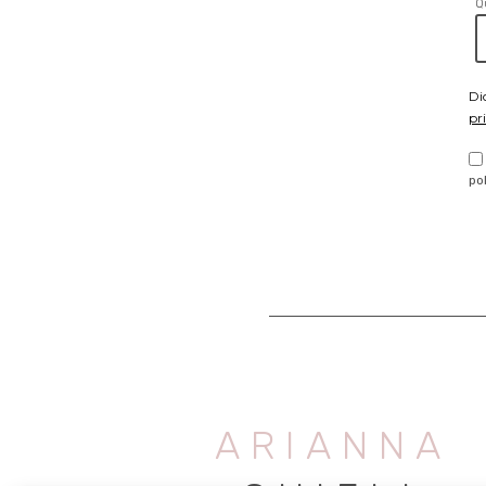
Q
Di
pr
po
ARIANNA