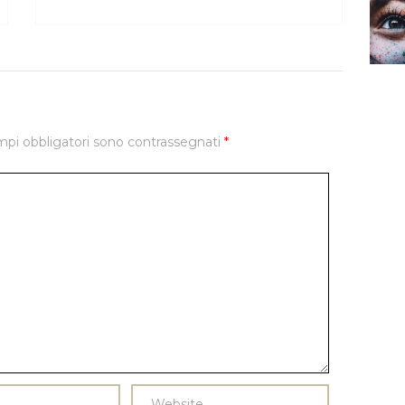
mpi obbligatori sono contrassegnati
*