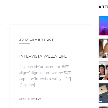
ART
20 DICEMBRE 2011
INTERVISTA VALLEY LIFE
[caption id="attachment_857"
align="aligncenter" width="503"
caption="Intervista Valley Life"]
[/caption]
POSTED BY
ARY