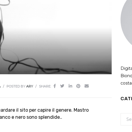
Digit
Biond
costan
A
POSTED BY
ARY
SHARE:
CAT
ardare il sito per capire il genere. Mastro
bianco e nero sono splendide..