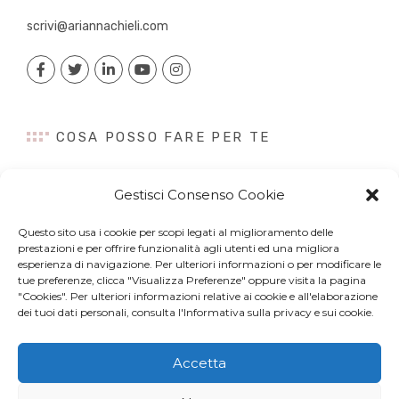
scrivi@ariannachieli.com
COSA POSSO FARE PER TE
Consulenza
Gestisci Consenso Cookie
Content Creation
Talk&Speaker
Questo sito usa i cookie per scopi legati al miglioramento delle
Digital PR
prestazioni e per offrire funzionalità agli utenti ed una migliora
Influencer Marketing
esperienza di navigazione. Per ulteriori informazioni o per modificare le
tue preferenze, clicca "Visualizza Preferenze" oppure visita la pagina
Newsletter
"Cookies". Per ulteriori informazioni relative ai cookie e all'elaborazione
dei tuoi dati personali, consulta l'Informativa sulla privacy e sui cookie.
Accetta
© Copyright 2022 Arianna Chieli. All right reserved. P.IVA