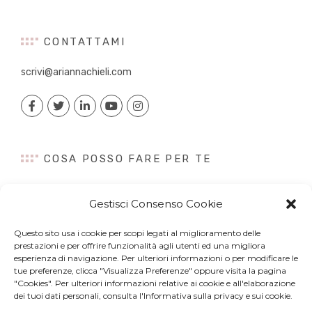
CONTATTAMI
scrivi@ariannachieli.com
COSA POSSO FARE PER TE
Consulenza
Gestisci Consenso Cookie
Content Creation
Talk&Speaker
Questo sito usa i cookie per scopi legati al miglioramento delle
Digital PR
prestazioni e per offrire funzionalità agli utenti ed una migliora
Influencer Marketing
esperienza di navigazione. Per ulteriori informazioni o per modificare le
tue preferenze, clicca "Visualizza Preferenze" oppure visita la pagina
Newsletter
"Cookies". Per ulteriori informazioni relative ai cookie e all'elaborazione
dei tuoi dati personali, consulta l'Informativa sulla privacy e sui cookie.