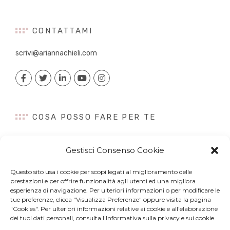
CONTATTAMI
scrivi@ariannachieli.com
COSA POSSO FARE PER TE
Consulenza
Gestisci Consenso Cookie
Content Creation
Talk&Speaker
Questo sito usa i cookie per scopi legati al miglioramento delle
Digital PR
prestazioni e per offrire funzionalità agli utenti ed una migliora
Influencer Marketing
esperienza di navigazione. Per ulteriori informazioni o per modificare le
tue preferenze, clicca "Visualizza Preferenze" oppure visita la pagina
Newsletter
"Cookies". Per ulteriori informazioni relative ai cookie e all'elaborazione
dei tuoi dati personali, consulta l'Informativa sulla privacy e sui cookie.