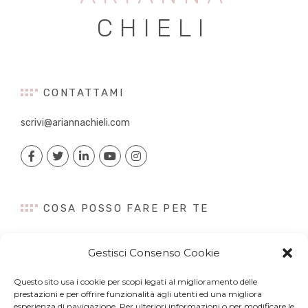
CHIELI
CONTATTAMI
scrivi@ariannachieli.com
COSA POSSO FARE PER TE
Consulenza
Gestisci Consenso Cookie
Content Creation
Talk&Speaker
Questo sito usa i cookie per scopi legati al miglioramento delle
Digital PR
prestazioni e per offrire funzionalità agli utenti ed una migliora
Influencer Marketing
esperienza di navigazione. Per ulteriori informazioni o per modificare le