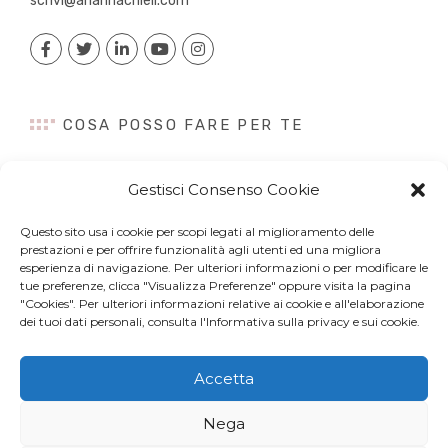
scrivi@ariannachieli.com
COSA POSSO FARE PER TE
Consulenza
Gestisci Consenso Cookie
Content Creation
Talk&Speaker
Questo sito usa i cookie per scopi legati al miglioramento delle
Digital PR
prestazioni e per offrire funzionalità agli utenti ed una migliora
Influencer Marketing
esperienza di navigazione. Per ulteriori informazioni o per modificare le
tue preferenze, clicca "Visualizza Preferenze" oppure visita la pagina
Newsletter
"Cookies". Per ulteriori informazioni relative ai cookie e all'elaborazione
dei tuoi dati personali, consulta l'Informativa sulla privacy e sui cookie.
Accetta
© Copyright 2022 Arianna Chieli. All right reserved. P.IVA
Nega
07044320963 –
Privacy Policy
e
Cookies
– Web Design by
Site