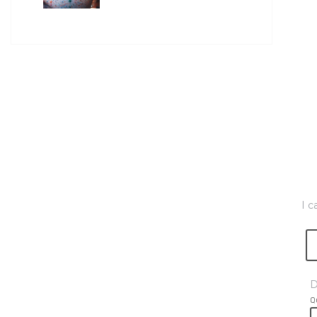
I c
D
Q