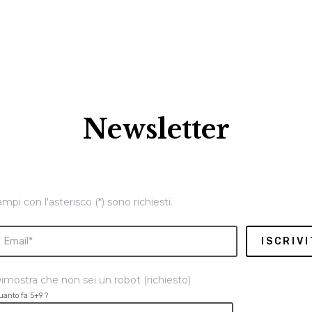
Newsletter
ampi con l'asterisco (*) sono richiesti.
imostra che non sei un robot (richiesto)
uanto fa 5+9 ?