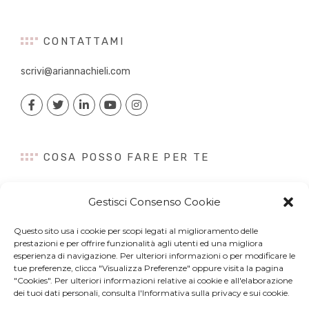
CONTATTAMI
scrivi@ariannachieli.com
COSA POSSO FARE PER TE
Consulenza
Gestisci Consenso Cookie
Content Creation
Talk&Speaker
Questo sito usa i cookie per scopi legati al miglioramento delle
Digital PR
prestazioni e per offrire funzionalità agli utenti ed una migliora
Influencer Marketing
esperienza di navigazione. Per ulteriori informazioni o per modificare le
tue preferenze, clicca "Visualizza Preferenze" oppure visita la pagina
Newsletter
"Cookies". Per ulteriori informazioni relative ai cookie e all'elaborazione
dei tuoi dati personali, consulta l'Informativa sulla privacy e sui cookie.