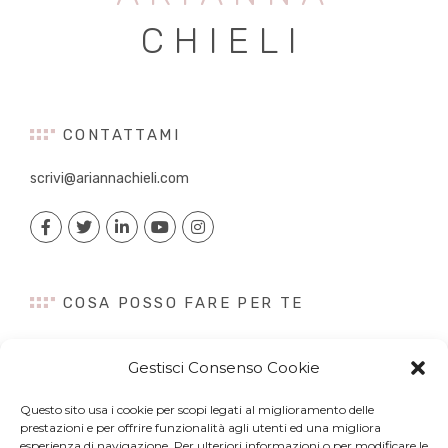
CHIELI
CONTATTAMI
scrivi@ariannachieli.com
COSA POSSO FARE PER TE
Consulenza
Gestisci Consenso Cookie
Content Creation
Talk&Speaker
Questo sito usa i cookie per scopi legati al miglioramento delle
Digital PR
prestazioni e per offrire funzionalità agli utenti ed una migliora
Influencer Marketing
esperienza di navigazione. Per ulteriori informazioni o per modificare le