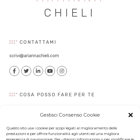
CHIELI
CONTATTAMI
scrivi@ariannachieli.com
COSA POSSO FARE PER TE
Consulenza
Gestisci Consenso Cookie
Content Creation
Talk&Speaker
Questo sito usa i cookie per scopi legati al miglioramento delle
Digital PR
prestazioni e per offrire funzionalità agli utenti ed una migliora
Influencer Marketing
esperienza di navigazione. Per ulteriori informazioni o per modificare le