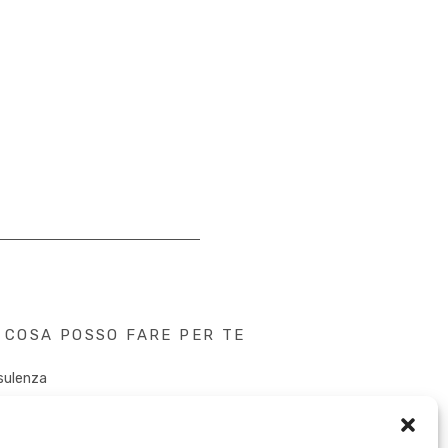
COSA POSSO FARE PER TE
sulenza
tent Creation
k&Speaker