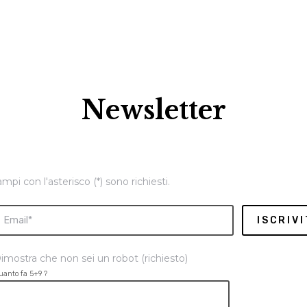
Newsletter
ampi con l'asterisco (*) sono richiesti.
imostra che non sei un robot (richiesto)
uanto fa 5+9 ?