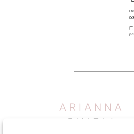
Di
pr
po
ARIANNA
CHIELI