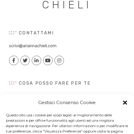
CHIELI
CONTATTAMI
scrivi@ariannachieli.com
COSA POSSO FARE PER TE
Consulenza
Gestisci Consenso Cookie
Content Creation
Talk&Speaker
Questo sito usa i cookie per scopi legati al miglioramento delle
Digital PR
prestazioni e per offrire funzionalità agli utenti ed una migliora
Influencer Marketing
esperienza di navigazione. Per ulteriori informazioni o per modificare le
tue preferenze, clicca "Visualizza Preferenze" oppure visita la pagina
Newsletter