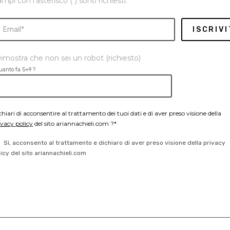
ampi con l'asterisco (*) sono richiesti.
imostra che non sei un robot (richiesto)
uanto fa 5+9 ?
chiari di acconsentire al trattamento dei tuoi dati e di aver preso visione della
ivacy policy
del sito ariannachieli.com ?*
Sì, acconsento al trattamento e dichiaro di aver preso visione della privacy
licy del sito ariannachieli.com